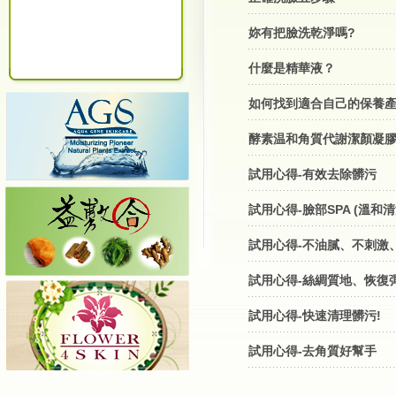
妳有把臉洗乾淨嗎?
什麼是精華液？
如何找到適合自己的保養
酵素温和角質代謝潔顏凝膠 -
試用心得-有效去除髒污
試用心得-臉部SPA (溫和
試用心得-不油膩、不刺激
試用心得-絲綢質地、恢復
試用心得-快速清理髒污!
試用心得-去角質好幫手